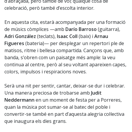
d’abraçada, però també de vol; qualque cosa de
celebració, però també d’escolta interior.
En aquesta cita, estarà acompanyada per una formació
de músics còmplices —amb
Darío Barroso
(guitarra),
Adri González
(teclats),
Isaac Coll
(baix) i
Arnau
Figueres
(bateria)— per desplegar un repertori ple de
matisos, ritme i bellesa compartida. Cançons que, amb
banda, s’obren com un paisatge més ample: la veu
continua al centre, però al seu voltant apareixen capes,
colors, impulsos i respiracions noves.
Serà una nit per sentir, cantar, deixar-se dur i celebrar.
Una manera preciosa de trobarse amb
Judit
Neddermann
en un moment de festa per a Porreres,
quan la música pot sumar-se al batec del poble i
convertir-se també en part d’aquesta alegria col·lectiva
que inaugura els dies grans.