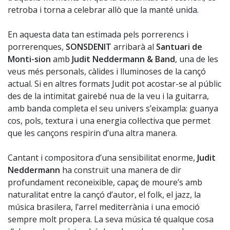
retroba i torna a celebrar allò que la manté unida.
En aquesta data tan estimada pels porrerencs i
porrerenques,
SONSDENIT
arribarà al
Santuari de
Monti-sion
amb
Judit Neddermann & Band
, una de les
veus més personals, càlides i lluminoses de la cançó
actual. Si en altres formats Judit pot acostar-se al públic
des de la intimitat gairebé nua de la veu i la guitarra,
amb banda completa el seu univers s’eixampla: guanya
cos, pols, textura i una energia col·lectiva que permet
que les cançons respirin d’una altra manera.
Cantant i compositora d’una sensibilitat enorme,
Judit
Neddermann
ha construït una manera de dir
profundament reconeixible, capaç de moure’s amb
naturalitat entre la cançó d’autor, el folk, el jazz, la
música brasilera, l’arrel mediterrània i una emoció
sempre molt propera. La seva música té qualque cosa