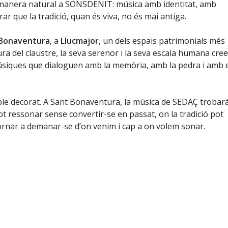
manera natural a SONSDENIT: música amb identitat, amb
rar que la tradició, quan és viva, no és mai antiga.
 Bonaventura
, a
Llucmajor
, un dels espais patrimonials més
tura del claustre, la seva serenor i la seva escala humana cre
siques que dialoguen amb la memòria, amb la pedra i amb 
mple decorat. A Sant Bonaventura, la música de SEDAÇ trobar
 pot ressonar sense convertir-se en passat, on la tradició pot
ornar a demanar-se d’on venim i cap a on volem sonar.