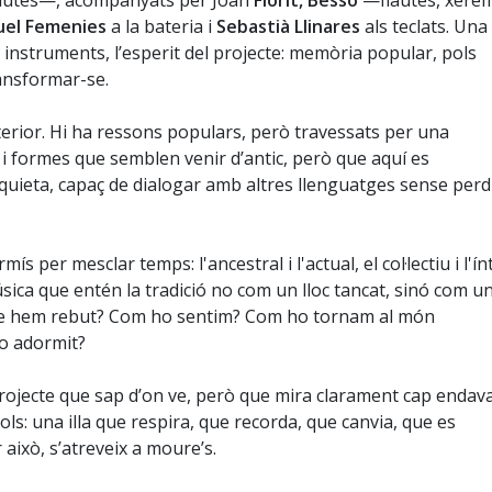
flautes—, acompanyats per Joan
Florit, Bessó
—flautes, xere
uel Femenies
a la bateria i
Sebastià Llinares
als teclats. Una
s instruments, l’esperit del projecte: memòria popular, pols
ransformar-se.
nterior. Hi ha ressons populars, però travessats per una
s i formes que semblen venir d’antic, però que aquí es
quieta, capaç de dialogar amb altres llenguatges sense perd
 per mesclar temps: l'ancestral i l'actual, el col·lectiu i l'ín
 música que entén la tradició no com un lloc tancat, sinó com u
que hem rebut? Com ho sentim? Com ho tornam al món
ho adormit?
projecte que sap d’on ve, però que mira clarament cap endava
pols: una illa que respira, que recorda, que canvia, que es
 això, s’atreveix a moure’s.