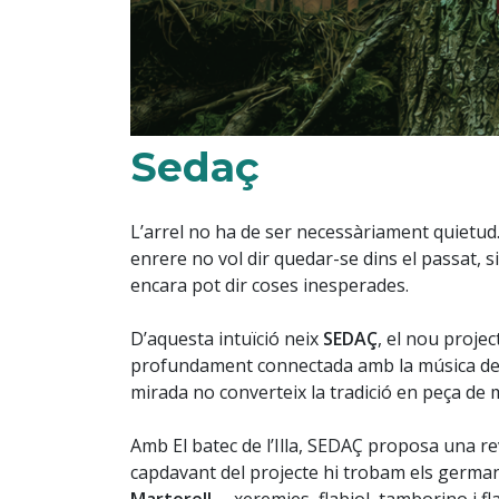
Sedaç
L’arrel no ha de ser necessàriament quietud
enrere no vol dir quedar-se dins el passat, s
encara pot dir coses inesperades.
D’aquesta intuïció neix
SEDAÇ
, el nou proje
profundament connectada amb la música de re
mirada no converteix la tradició en peça de 
Amb El batec de l’Illa, SEDAÇ proposa una revi
capdavant del projecte hi trobam els germ