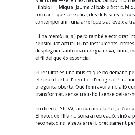
Martorell
—xeremies, flabiol, tamborino i 
i flabiol—,
Miquel Jaume
al baix elèctric,
Miq
formació que ja explica, des dels seus propi
contemporani i una arrel que s’atreveix a t
Hi ha memòria, sí, però també electricitat i
sensibilitat actual. Hi ha instruments, ritme
despleguen amb una energia nova, lliure, in
el fil del que és essencial.
El resultat és una música que no demana permís
el rural i l'urbà, l'heretat i l'imaginat. Una
pregunta oberta. Què feim avui amb allò 
transformat, sense trair-ho i sense deixar-
En directe, SEDAÇ arriba amb la força d’un 
El batec de l’Illa no sona a recreació, sinó a 
reconeix dins la seva arrel i, precisament per