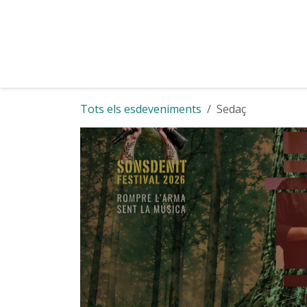
Skip to Content
Inici
SONSDENIT
F
Tots els esdeveniments
Sedaç