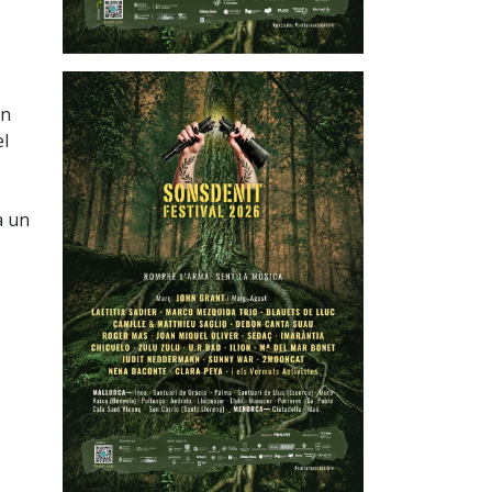
en
el
à un