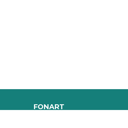
FONART
Des de 1996 produïm i promovem concerts, 
llibres... Ens mou la música en directe, però