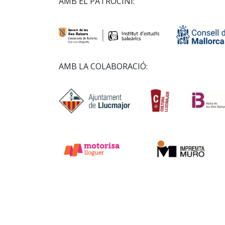
AMB EL PATROCINI:
AMB LA COLABORACIÓ: