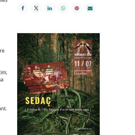
mies
re
tim,
na
nt.