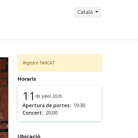
Català
amb nosaltres
Tickets
Registre TANCAT
Horaris
11
de juliol 2026
Apertura de portes:
19:30
Concert:
20:00
Ubicació