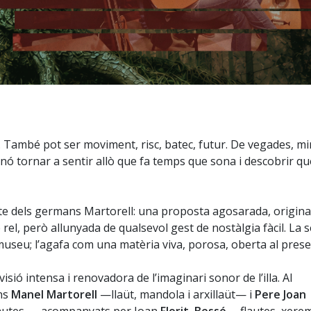
. També pot ser moviment, risc, batec, futur. De vegades, mi
inó tornar a sentir allò que fa temps que sona i descobrir qu
cte dels germans Martorell: una proposta agosarada, original
l, però allunyada de qualsevol gest de nostàlgia fàcil. La 
museu; l’agafa com una matèria viva, porosa, oberta al prese
sió intensa i renovadora de l’imaginari sonor de l’illa. Al
ans
Manel Martorell
—llaüt, mandola i arxillaüt— i
Pere Joan