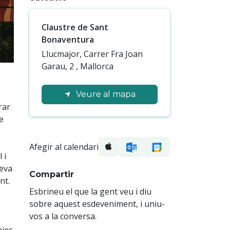
Claustre de Sant
Bonaventura
Llucmajor,
Carrer Fra Joan
Garau, 2
,
Mallorca
Veure al mapa
rar
e
Afegir al calendari
 i
seva
Compartir
nt.
Esbrineu el que la gent veu i diu
sobre aquest esdeveniment, i uniu-
vos a la conversa.